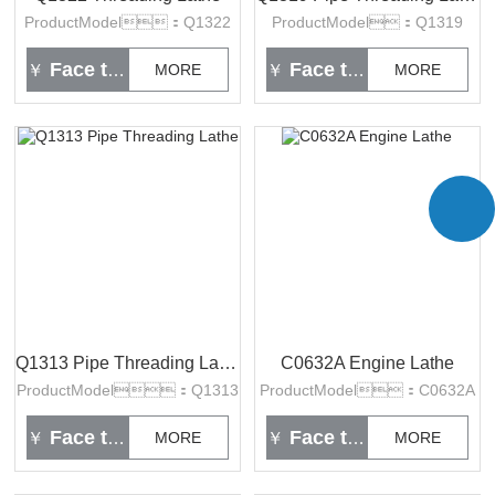
ProductModel：Q1322
ProductModel：Q1319
Face to face
Face to face
￥
MORE
￥
MORE
Q1313 Pipe Threading Lathe
C0632A Engine Lathe
ProductModel：Q1313
ProductModel：C0632A
Face to face
Face to face
￥
MORE
￥
MORE