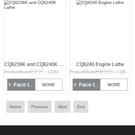
CQ6236K and CQ6240K Lathe
CQ6240 Engine Lathe
ProductModel：CQ6236K & CQ6240K
ProductModel：CQ6240
Face to face
Face to face
￥
MORE
￥
MORE
Home
Previous
Next
End