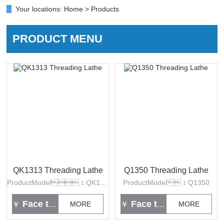
Your locations:
Home
>
Products
PRODUCT MENU
QK1313 Threading Lathe
Q1350 Threading Lathe
ProductModel：QK1313
ProductModel：Q1350
Face to face
Face to face
￥
MORE
￥
MORE